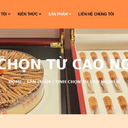
 TÔI
KIẾN THỨC
SẢN PHẨM
LIÊN HỆ CHÚNG TÔI
 CHỌN TỪ CAO N
HOME
/
SẢN PHẨM
/
TINH CHỌN TỪ CAO NGUYÊN