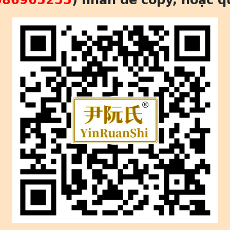
086965255
) nhấn để copy, hoặc q