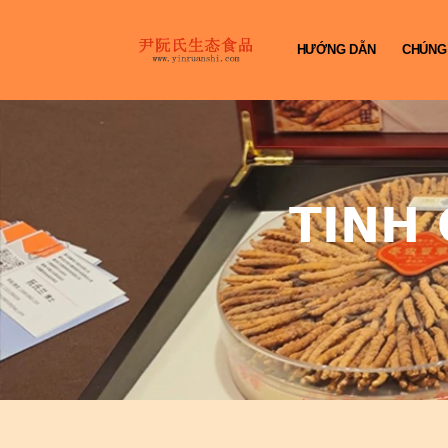
HƯỚNG DẪN
CHÚNG
TINH