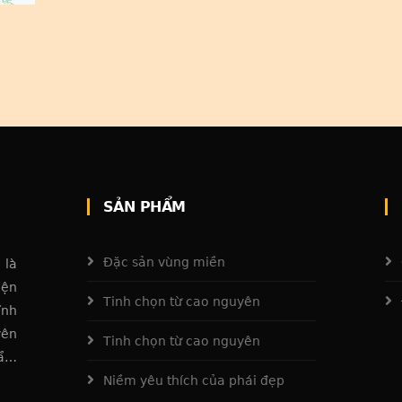
SẢN PHẨM
Đặc sản vùng miền
 là
iện
Tinh chọn từ cao nguyên
ĩnh
yên
Tinh chọn từ cao nguyên
hẩm
ỡng
Niềm yêu thích của phái đẹp