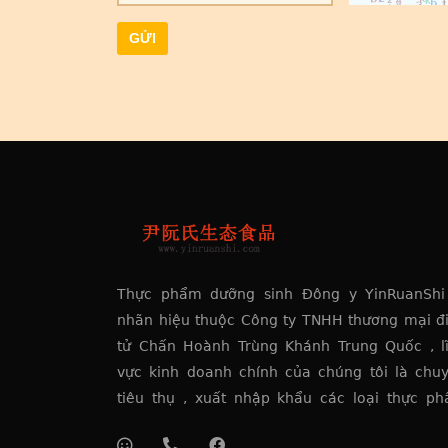
GỬI
Thực phẩm dưỡng sinh Đông y YinRuanShi
nhãn hiệu thuộc Công ty TNHH thương mại đ
tử Chấn Hoành Trùng Khánh Trung Quốc , l
vực kinh doanh chính của chúng tôi là chu
tiêu thụ , xuất nhập khẩu các loại thực p
dưỡng sinh Đông y ,thực phẩm bổ dưỡng dư